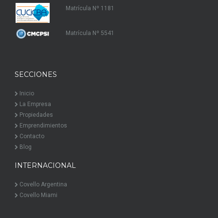
Matrícula Nº 1181
Matrícula Nº 5541
SECCIONES
Inicio
La Empresa
Propiedades
Emprendimientos
Contacto
Blog
INTERNACIONAL
Covello Argentina
Covello Miami