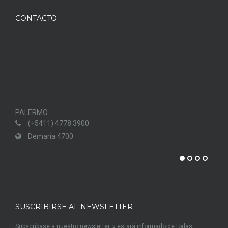
CONTACTO
PALERMO
PUN
(+5411) 4778 3900
Demaría 4700
SUSCRIBIRSE AL NEWSLETTER
Subscríbase a nuestro newsletter, y estará informado de todas