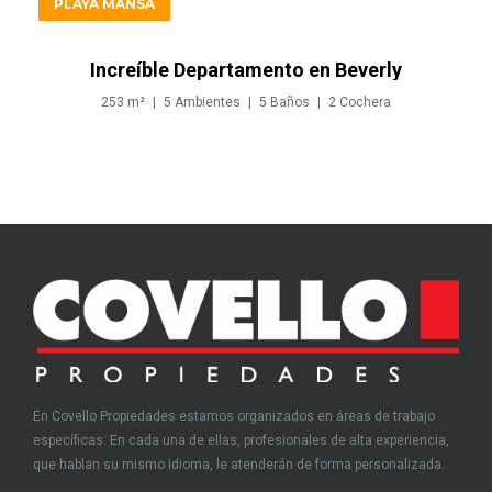
PLAYA MANSA
Increíble Departamento en Beverly
Tower a la Venta, Punta del Este
253
m²
5
Ambientes
5
Baños
2
Cochera
En Covello Propiedades estamos organizados en áreas de trabajo
específicas. En cada una de ellas, profesionales de alta experiencia,
que hablan su mismo idioma, le atenderán de forma personalizada.