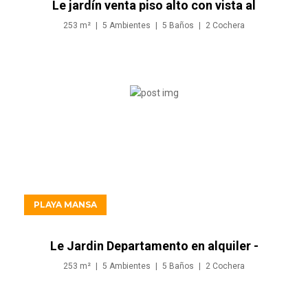
Le jardín venta piso alto con vista al
mar
253
m²
5
Ambientes
5
Baños
2
Cochera
USD1.200.000
PLAYA MANSA
Le Jardin Departamento en alquiler -
Playa Mansa
253
m²
5
Ambientes
5
Baños
2
Cochera