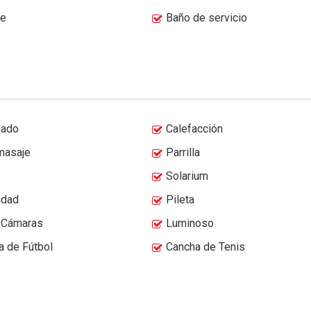
te
Baño de servicio
lado
Calefacción
masaje
Parrilla
Solarium
idad
Pileta
 Cámaras
Luminoso
a de Fútbol
Cancha de Tenis