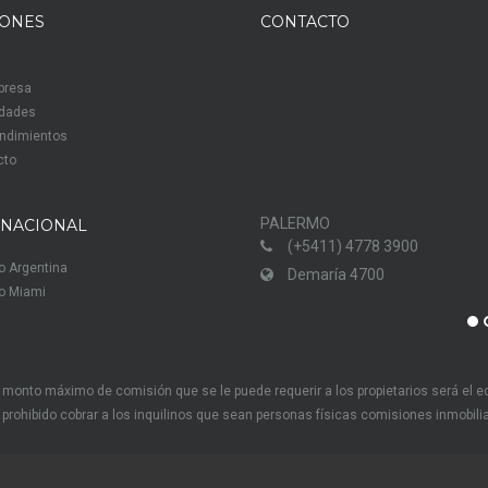
IONES
CONTACTO
presa
edades
ndimientos
cto
PALERMO
RNACIONAL
(+5411) 4778 3900
o Argentina
Demaría 4700
o Miami
el monto máximo de comisión que se le puede requerir a los propietarios será el 
ra prohibido cobrar a los inquilinos que sean personas físicas comisiones inmobil