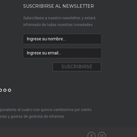
SUSCRIBIRSE AL NEWSLETTER
Subscríbase a nuestro newsletter, y estará
informado de todas nuestras novedades.
PUNTA DEL ESTE - URUGUAY
MONTEVIDEO - URUGU
(+598)
4226 4443 / 4226 4463
(+598) 2714 2436
Parada 18 Rambla Williman de Playa
Solano García 2494
Mansa edificio Ostende local 1
equivalente al cuatro con quince centésimos por ciento
iarias y gastos de gestoría de informes