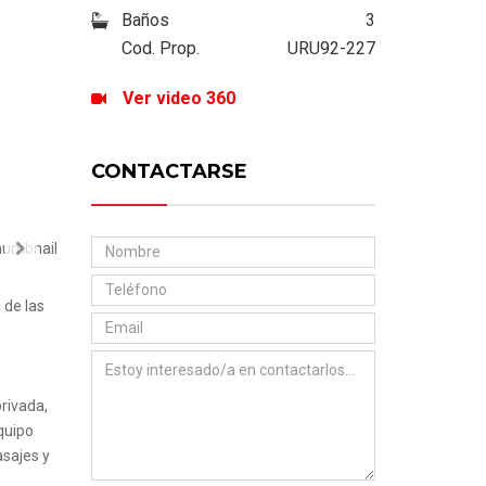
Next
Baños
3
Cod. Prop.
URU92-227
Ver video 360
CONTACTARSE
Next
 de las
privada,
quipo
asajes y