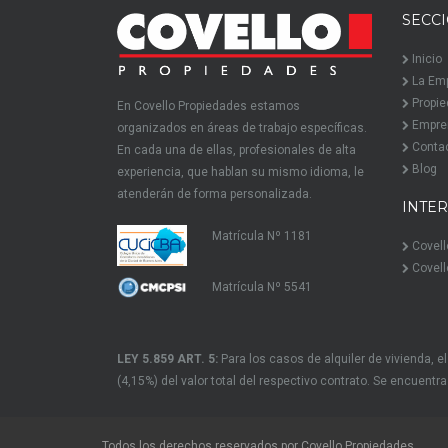
SECC
Inicio
La Em
Propi
En Covello Propiedades estamos
Empre
organizados en áreas de trabajo específicas.
Conta
En cada una de ellas, profesionales de alta
Blog
experiencia, que hablan su mismo idioma, le
atenderán de forma personalizada.
INTE
Matrícula Nº 1181
Covell
Covell
Matrícula Nº 5541
LEY 5.859 ART. 5:
Para los casos de alquiler de vivienda, 
(4,15%) del valor total del respectivo contrato. Se encuent
Todos los derechos reservados por Covello Propiedades