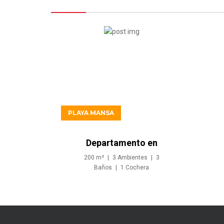
USD90.000
PLAYA MANSA
Departamento en
venta y alquiler anual
200
m²
3
Ambientes
3
- Playa Mansa
Baños
1
Cochera